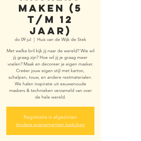
maken (5
t/m 12
jaar)
do 09 jul
  |  
Huis van de Wijk de Stek
Met welke bril kijk jij naar de wereld? Wie wil
jij graag zijn? Hoe wil jij je graag meer
voelen? Maak en decoreer je eigen masker.
Creëer jouw eigen stijl met karton,
schelpen, touw, en andere restmaterialen.
We halen inspiratie uit eeuwenoude
maskers & technieken verzameld van over
de hele wereld.
Registratie is afgesloten
Andere evenementen bekijken