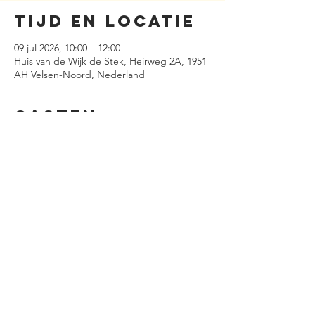
Tijd en locatie
09 jul 2026, 10:00 – 12:00
Huis van de Wijk de Stek, Heirweg 2A, 1951
AH Velsen-Noord, Nederland
Gasten
+15 andere gasten
Deel dit
evenement